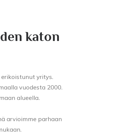
hden katon
rikoistunut yritys.
amaalla vuodesta 2000.
maan alueella.
vinä arvioimme parhaan
 mukaan.