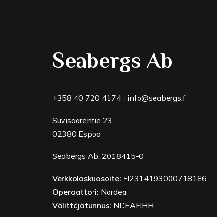
Seabergs Ab
+358 40 720 4174
|
info@seabergs.fi
Suvisaarentie 23
02380 Espoo
Seabergs Ab, 2018415-0
Verkkolaskuosoite:
FI2314193000718186
Operaattori:
Nordea
Välittäjätunnus:
NDEAFIHH