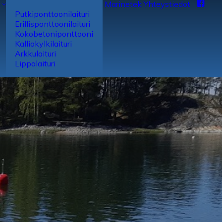
Marinetek
Yhteys­tiedot
Putki­ponttooni­laituri
Erillis­ponttooni­laituri
Koko­betoni­ponttooni
Kallio­kylki­laituri
Arkku­laituri
Lippa­laituri