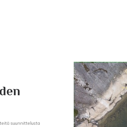
hden
eitä suunnittelusta