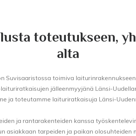
lusta toteutukseen, y
alta
 Suvisaaristossa toimiva laiturinrakennukseen e
aituriratkaisujen jälleenmyyjänä Länsi-Uudell
e ja toteutamme laituriratkaisuja Länsi-Uuden
reiden ja rantarakenteiden kanssa työskentele
un asiakkaan tarpeiden ja paikan olosuhteiden