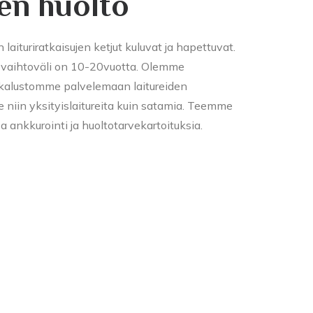
en huolto
 laituriratkaisujen ketjut kuluvat ja hapettuvat.
en vaihtoväli on 10-20vuotta. Olemme
skalustomme palvelemaan laitureiden
 niin yksityislaitureita kuin satamia. Teemme
 ankkurointi ja huoltotarvekartoituksia.