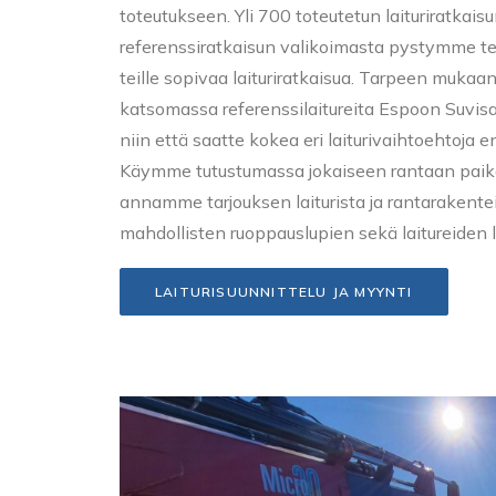
toteutukseen. Yli 700 toteutetun laituriratkais
referenssiratkaisun valikoimasta pystymme 
teille sopivaa laituriratkaisua. Tarpeen mu
katsomassa referenssilaitureita Espoon Suvisa
niin että saatte kokea eri laiturivaihtoehtoja
Käymme tutustumassa jokaiseen rantaan paik
annamme tarjouksen laiturista ja rantarakente
mahdollisten ruoppauslupien sekä laitureiden 
LAITURISUUNNITTELU JA MYYNTI