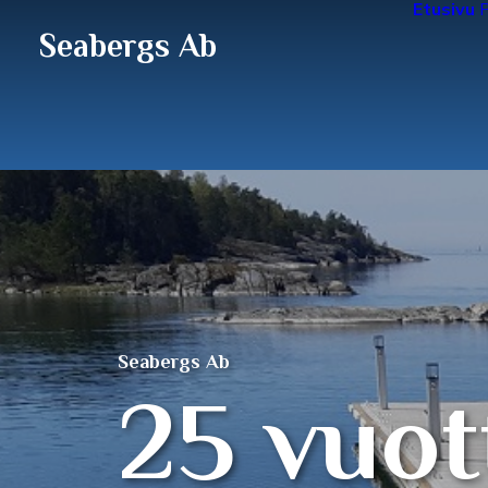
Etusivu
P
Seabergs Ab
Seabergs Ab
2
5
v
u
o
t