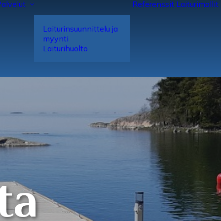
alvelut
Referenssit
Laiturimallit
Laiturin­suunnittelu ja
myynti
Laituri­huolto
t
a