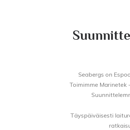
Suunnitte
Seabergs on Espoon
Toimimme Marinetek -l
Suunnittelemm
Täyspäiväisesti laitu
ratkais