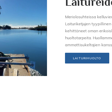
Laitureid
Meriolosuhteissa kelluvien
Laituriketjujen tyypillin
kehittäneet oman erikoi
huoltotarpeita. Huollamme
ammattisukeltajien kanssa
LAITURIHUOLTO