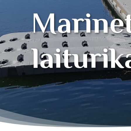
M
a
r
i
n
e
l
a
i
t
u
r
i
k