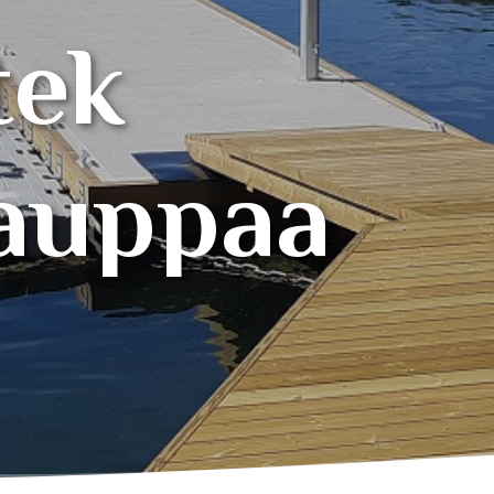
t
e
k
a
u
p
p
a
a