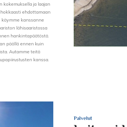
un kokemuksella ja laajan
tehokkaasti ehdottamaan
kaan käymme kanssanne
ariston lähisaaristossa
 ennen hankintapäätöstä.
an päällä ennen kuin
ista. Autamme teitä
lupapiirustusten kanssa.
Palvelut