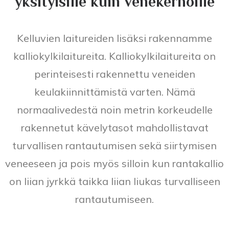
yksityisille kuin venekerhoille
Kelluvien laitureiden lisäksi rakennamme
kalliokylkilaitureita. Kalliokylkilaitureita on
perinteisesti rakennettu veneiden
keulakiinnittämistä varten. Nämä
normaalivedestä noin metrin korkeudelle
rakennetut kävelytasot mahdollistavat
turvallisen rantautumisen sekä siirtymisen
veneeseen ja pois myös silloin kun rantakallio
on liian jyrkkä taikka liian liukas turvalliseen
rantautumiseen.