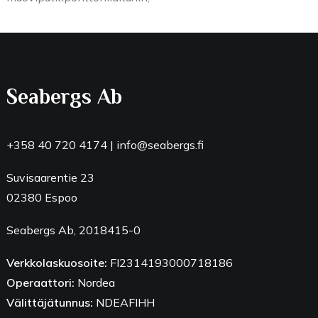
Seabergs Ab
+358 40 720 4174
|
info@seabergs.fi
Suvisaarentie 23
02380 Espoo
Seabergs Ab, 2018415-0
Verkkolaskuosoite:
FI2314193000718186
Operaattori:
Nordea
Välittäjätunnus:
NDEAFIHH