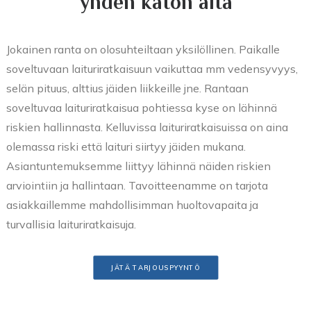
yhden katon alta
Jokainen ranta on olosuhteiltaan yksilöllinen. Paikalle
soveltuvaan laituriratkaisuun vaikuttaa mm vedensyvyys,
selän pituus, alttius jäiden liikkeille jne. Rantaan
soveltuvaa laituriratkaisua pohtiessa kyse on lähinnä
riskien hallinnasta. Kelluvissa laituriratkaisuissa on aina
olemassa riski että laituri siirtyy jäiden mukana.
Asiantuntemuksemme liittyy lähinnä näiden riskien
arviointiin ja hallintaan. Tavoitteenamme on tarjota
asiakkaillemme mahdollisimman huoltovapaita ja
turvallisia laituriratkaisuja.
JÄTÄ TARJOUSPYYNTÖ