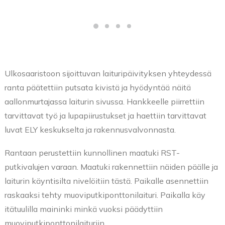
Ulkosaaristoon sijoittuvan laituripäivityksen yhteydessä
ranta päätettiin putsata kivistä ja hyödyntää näitä
aallonmurtajassa laiturin sivussa. Hankkeelle piirrettiin
tarvittavat työ ja lupapiirustukset ja haettiin tarvittavat
luvat ELY keskukselta ja rakennusvalvonnasta.
Rantaan perustettiin kunnollinen maatuki RST-
putkivalujen varaan. Maatuki rakennettiin näiden päälle ja
laiturin käyntisilta nivelöitiin tästä. Paikalle asennettiin
raskaaksi tehty muoviputkiponttonilaituri. Paikalla käy
itätuulilla maininki minkä vuoksi päädyttiin
muoviputkiponttonilaituriin,