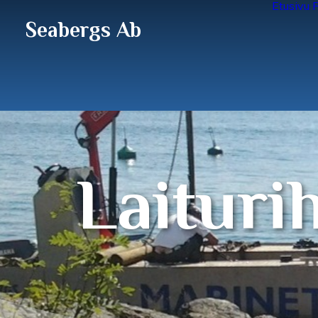
Etusivu
P
Seabergs Ab
Laituri­