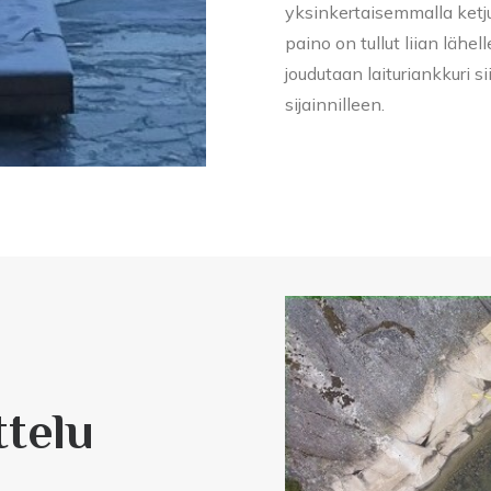
yksinkertaisemmalla ketjun
paino on tullut liian lähelle
joudutaan laituriankkuri s
sijainnilleen.
ttelu