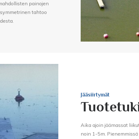
mahdollisten painojen
ole symmetrinen tahtoo
desta.
Jääsiirtymät
Tuotetuk
Aika ajoin jäämassat liiku
noin 1-5m. Pienemmissä jä