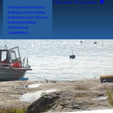
Marinetek
Yhteys­tiedot
Putki­ponttooni­laituri
Erillis­ponttooni­laituri
Koko­betoni­ponttooni
Kallio­kylki­laituri
Arkku­laituri
Lippa­laituri