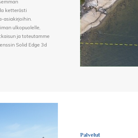
lisemman
a ketterästi
asiakirjoihin.
iman ulkopuolelle,
tkaisun ja toteutamme
enssin Solid Edge 3d
Palvelut