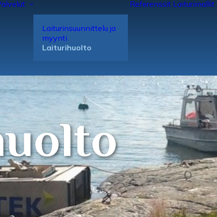
alvelut
Referenssit
Laiturimallit
Laiturin­suunnittelu ja
myynti
Laituri­huolto
huolto