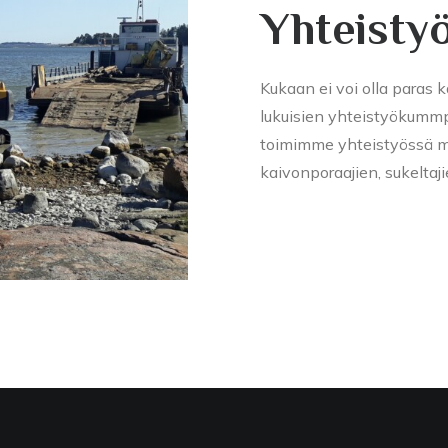
Yhteisty
Kukaan ei voi olla paras 
lukuisien yhteistyökumm
toimimme yhteistyössä mm
kaivonporaajien, sukeltaj