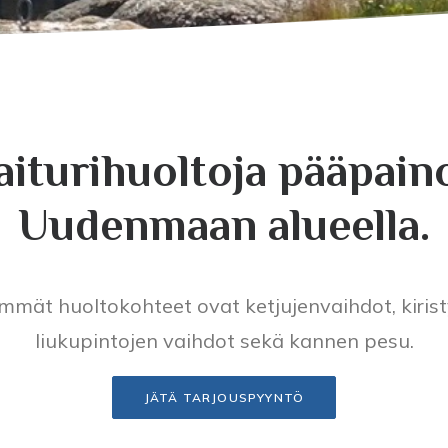
iturihuoltoja pääpain
Uudenmaan alueella.
simmät huoltokohteet ovat ketjujenvaihdot, kirist
liukupintojen vaihdot sekä kannen pesu.
JÄTÄ TARJOUSPYYNTÖ