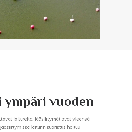
i ympäri vuoden
ttavat laitureita. Jääsiirtymät ovat yleensä
äsiirtymissä laiturin suoristus hoituu