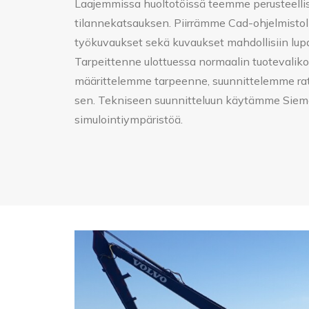
Laajemmissa huoltotöissä teemme perusteel
tilannekatsauksen. Piirrämme Cad-ohjelmistoll
työkuvaukset sekä kuvaukset mahdollisiin lupa-
Tarpeittenne ulottuessa normaalin tuotevaliko
määrittelemme tarpeenne, suunnittelemme ra
sen. Tekniseen suunnitteluun käytämme Siem
simulointiympäristöä.