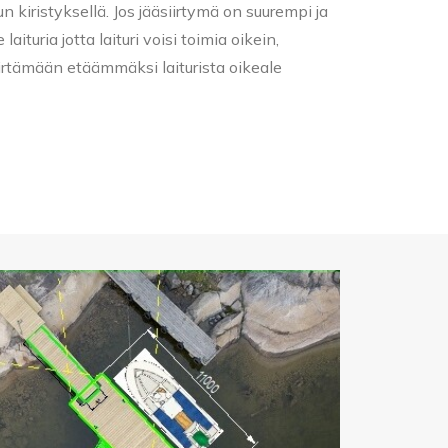
 kiristyksellä. Jos jääsiirtymä on suurempi ja
 laituria jotta laituri voisi toimia oikein,
iirtämään etäämmäksi laiturista oikeale