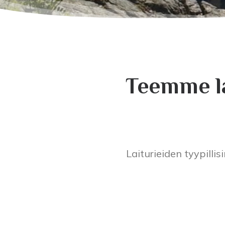
Teemme la
Laiturieiden tyypilli